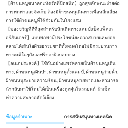
【ผ้าขนหนูขนาดกะทัดรัดที่ปิดสนิท】ถูกสุขลักษณะง่ายต่อ
การพกพาและจัดเก็บ ต้องมีผ้าขนหนูเดินทางเพื่อหลีกเลี่ยง
การใช้ผ้าขนหนูที่ใช้ร่วมกันในโรงแรม
【ของขวัญที่ดีที่สุดสำหรับนักเดินทางแคมป์แบ็คแพ็คเก
อร์ฮันเตอร์】แบบพกพามีประโยชน์สะดวกสบายและย่อย
สลายได้เส้นใยฝ้ายธรรมชาติทั้งหมดโดยไม่มีกระบวนการ
ทางเคมีใดๆกังวลฟรีของผิวบอบบาง
【อเนกประสงค์】ใช้กันอย่างแพร่หลายเป็นผ้าขนหนูเดิน
ทาง, ผ้าขนหนูเดินป่า, ผ้าขนหนูตั้งแคมป์, ผ้าขนหนูว่ายน้ำ,
ผ้าขนหนูระบายความร้อน, ผ้าขนหนูชายหาดและสามารถ
นำกลับมาใช้ใหม่ได้เป็นเครื่องดูดฝุ่นในรถยนต์, ผ้าเช็ด
ทำความสะอาดสัตว์เลี้ยง
ข้อมูลจำเพาะ
การสนับสนุนทางเทคนิค