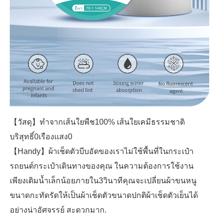
【วัสดุ】ทำจากเส้นใยพืช100% เส้นใยเคมีธรรมชาติ
บริสุทธิ์0เรืองแสง0
【Handy】ผ้าเช็ดตัวบีบอัดของเราไม่ใช้พื้นที่ในกระเป๋า
รถยนต์กระเป๋าเดินทางของคุณ ในความต้องการใช้งาน
เพียงเติมน้ำเล็กน้อยภายใน3วินาทีคุณจะเปลี่ยนผ้าขนหนู
ขนาดกะทัดรัดให้เป็นผ้าเช็ดตัวขนาดปกติผ้าเช็ดตัวเย็นได้
อย่างน่าอัศจรรย์ สะดวกมาก.