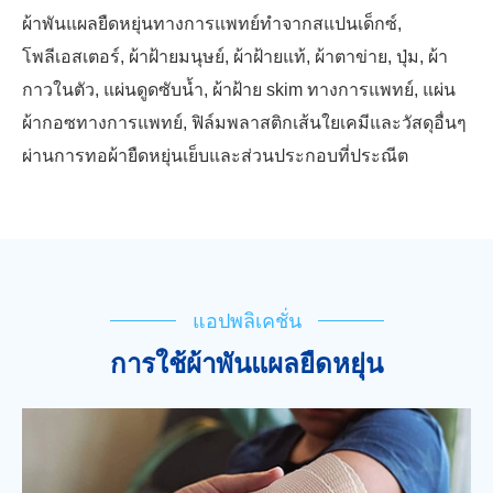
ผ้าพันแผลยืดหยุ่นทางการแพทย์ทำจากสแปนเด็กซ์,
โพลีเอสเตอร์, ผ้าฝ้ายมนุษย์, ผ้าฝ้ายแท้, ผ้าตาข่าย, ปุ่ม, ผ้า
กาวในตัว, แผ่นดูดซับน้ำ, ผ้าฝ้าย skim ทางการแพทย์, แผ่น
ผ้ากอซทางการแพทย์, ฟิล์มพลาสติกเส้นใยเคมีและวัสดุอื่นๆ
ผ่านการทอผ้ายืดหยุ่นเย็บและส่วนประกอบที่ประณีต
แอปพลิเคชั่น
การใช้ผ้าพันแผลยืดหยุ่น