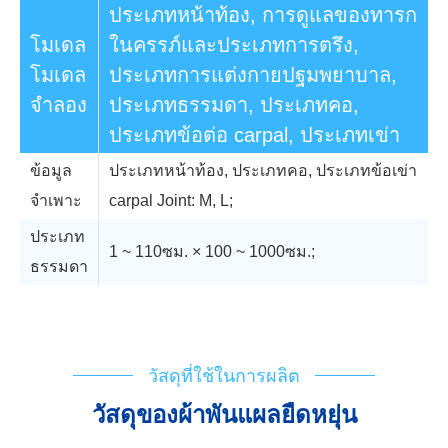
ประเภทหน้าท้อง, การดูแลของทารก
โมเดล
ในครรภ์และประเภทการตรึง,
โมเดล
ประเภทการแต่งกายปฐมพยาบาล,
จำลอง
ประเภทธรรมดา, ประเภทคอ,
ประเภทข้อต่อ carpal, ประเภทเข่า
ข้อมูล
ประเภทหน้าท้อง, ประเภทคอ, ประเภทข้อเข่า
จำเพาะ
carpal Joint: M, L;
ประเภท
1 ~ 110ซม. × 100 ~ 1000ซม.;
ธรรมดา
การสนับสนุนทางเทคนิค
ตารางการไหล
IFU ค่ะ
ใบรับรองการลงทะเบียน
วัสดุที่ใช้ในการผลิต
วัสดุของผ้าพันแผลยืดหยุ่น