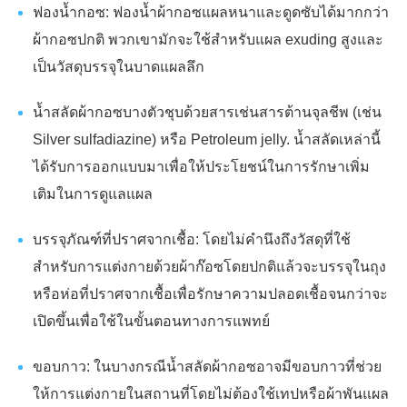
ฟองน้ำกอซ: ฟองน้ำผ้ากอซแผลหนาและดูดซับได้มากกว่า
ผ้ากอซปกติ พวกเขามักจะใช้สำหรับแผล exuding สูงและ
เป็นวัสดุบรรจุในบาดแผลลึก
น้ำสลัดผ้ากอซบางตัวชุบด้วยสารเช่นสารต้านจุลชีพ (เช่น
Silver sulfadiazine) หรือ Petroleum jelly. น้ำสลัดเหล่านี้
ได้รับการออกแบบมาเพื่อให้ประโยชน์ในการรักษาเพิ่ม
เติมในการดูแลแผล
บรรจุภัณฑ์ที่ปราศจากเชื้อ: โดยไม่คำนึงถึงวัสดุที่ใช้
สำหรับการแต่งกายด้วยผ้าก๊อซโดยปกติแล้วจะบรรจุในถุง
หรือห่อที่ปราศจากเชื้อเพื่อรักษาความปลอดเชื้อจนกว่าจะ
เปิดขึ้นเพื่อใช้ในขั้นตอนทางการแพทย์
ขอบกาว: ในบางกรณีน้ำสลัดผ้ากอซอาจมีขอบกาวที่ช่วย
ให้การแต่งกายในสถานที่โดยไม่ต้องใช้เทปหรือผ้าพันแผล