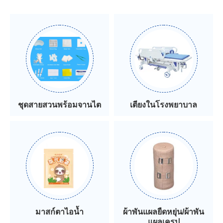
ชุดสายสวนพร้อมจานไต
เตียงในโรงพยาบาล
มาสก์ตาไอน้ำ
ผ้าพันแผลยืดหยุ่น/ผ้าพัน
แผลเครป