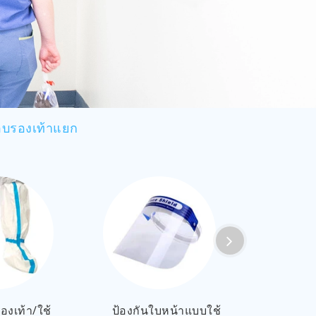
العربية
ไทย
Malay
บรองเท้าแยก
องเท้า/ใช้
ป้องกันใบหน้าแบบใช้
ผ้าปูท