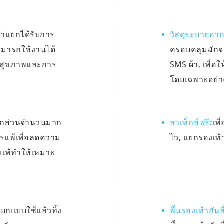
าแยกได้รับการ
วัสดุระบายอา
ามารถใช้งานได้
ครอบคลุมมักจ
แลสุขภาพและการ
SMS ผ้า, เพื่
โดยเฉพาะอย่า
แยกส่วนจำนวนมาก
ลาเท็กซ์ฟรี:
เพ
การแพ้เพื่อลดความ
ไว, แยกรองเท้
รแพ้ทำให้เหมาะ
กแบบใช้แล้วทิ้ง
พื้นรองเท้ากัน