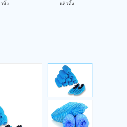
วทิ้ง
แล้วทิ้ง
เตียงแ